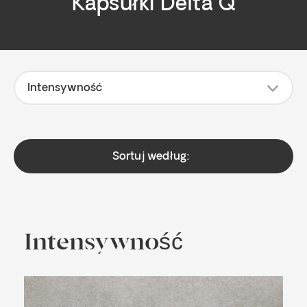
Kapsułki Delta Q
2
7
Intensywność
Sortuj według:
Intensywność