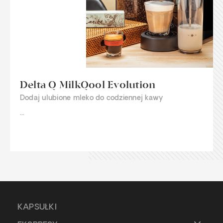
Delta Q MilkQool Evolution
Dodaj ulubione mleko do codziennej kawy
...
KAPSUŁKI